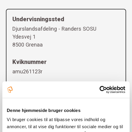
Undervisningssted
Djurslandsafdeling - Randers SOSU
Ydesvej 1
8500 Grenaa
Kviknummer
amu261123r
Startdato
23-11-2026
Denne hjemmeside bruger cookies
Slutdato
Vi bruger cookies til at tilpasse vores indhold og
27-11-2026
annoncer, til at vise dig funktioner til sociale medier og til