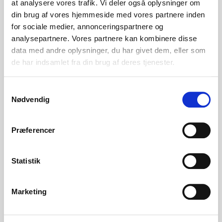
at analysere vores trafik. Vi deler også oplysninger om
din brug af vores hjemmeside med vores partnere inden
Adgangskrav
for sociale medier, annonceringspartnere og
Ingen
analysepartnere. Vores partnere kan kombinere disse
data med andre oplysninger, du har givet dem, eller som
Undervisningstidspunkt
de har indsamlet fra din brug af deres tjenester.
Dagundervisning
Samtykkevalg
Nødvendig
Min. deltagerantal
18
Præferencer
Tilmeldingsfrist
Statistik
17-06-2026
Marketing
Pris
0