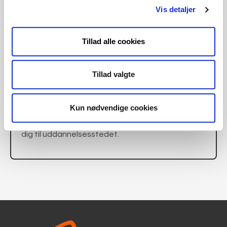
Vis detaljer
Tilmeld kursus
via voksenuddannelse.dk
Tillad alle cookies
Tillad valgte
Kursister med videregående uddannelse skal
betale fuld pris. Se fuld pris
på voksenuddannelse.dk
Kun nødvendige cookies
Hvis du vil tilmelde dig et enkelt fag, så henvend
dig til uddannelsesstedet.