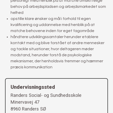
personligt med henblik på at matche omskiftelige
behov på arbejdspladsen og arbejdsmarkedet som
helhed
opstille klare ønsker og mål i forhold til egen
kvalificering og uddannelse med henblik på at
matche behovene inden for eget fagområde
håndtere udviklingssamtaler herunder etablere
kontakt med og blive forstået af andre mennesker
og tackle situationer, hvor deltageren møder
modstand, herunder forstå de psykologiske
mekanismer, der henholdsvis fremmer og hæmmer
præcis kommunikation
Undervisningssted
Randers Social- og Sundhedsskole
Minervavej 47
8960 Randers SØ