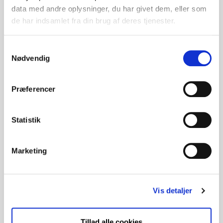
data med andre oplysninger, du har givet dem, eller som
de har indsamlet fra din brug af deres tjenester.
Min. deltagerantal
18
Samtykkevalg
Nødvendig
Tilmeldingsfrist
05-10-2026
Præferencer
Pris
Statistik
0
Marketing
Tilmeld kursus
via voksenuddannelse.dk
Vis detaljer
Kursister med videregående uddannelse skal
Tillad alle cookies