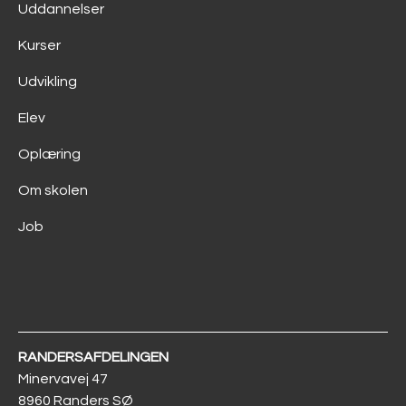
Uddannelser
Kurser
Udvikling
Elev
Oplæring
Om skolen
Job
RANDERS­AFDELINGEN
Minervavej 47
8960 Randers SØ